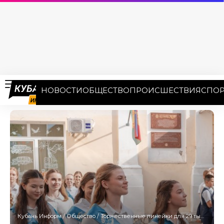
НОВОСТИ
ОБЩЕСТВО
ПРОИСШЕСТВИЯ
СПОР
Кубань Информ
/
Общество
/
Торжественные линейки для 29 тысяч выпускников проведут в Краснодаре