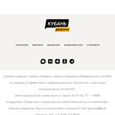
КОНТАКТЫ
РЕКЛАМА
ВАКАНСИИ
ЛИЦЕНЗИЯ СМИ
О ПРОЕКТЕ
Сетевое издание «Кубань Информ» зарегистрировано Федеральной службой
по надзору в сфере связи, информационных технологий и массовых
коммуникаций 24.09.2019 г.
регистрационный номер записи: серия ЭЛ № ФС 77 — 76818.
Учредитель: Общество с ограниченной ответственностью «ОнлайнИнфо».
Главный редактор: Максим Анатольевич Куликов E-mail:
glavred@kub-
inform.ru
. Тел.:
+ 7 (928) 413 78 06
.