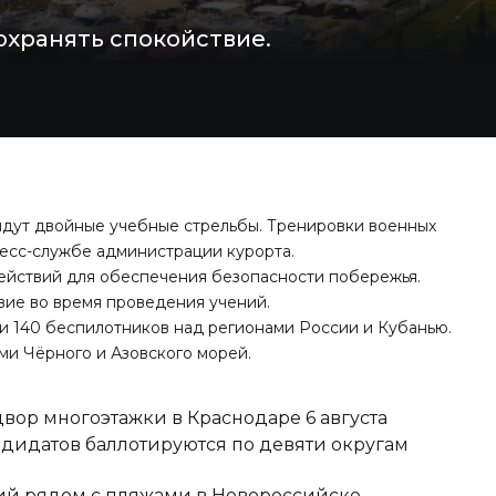
охранять спокойствие.
ойдут двойные учебные стрельбы. Тренировки военных
пресс-службе администрации курорта.
ействий для обеспечения безопасности побережья.
вие во время проведения учений.
и 140 беспилотников над регионами России и Кубанью
.
ми Чёрного и Азовского морей.
вор многоэтажки в Краснодаре 6 августа
ндидатов баллотируются по девяти округам
тий рядом с пляжами в Новороссийске