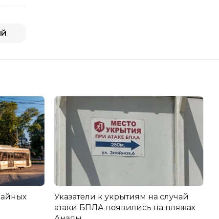
ий
вайных
Указатели к укрытиям на случай
атаки БПЛА появились на пляжах
Анапы