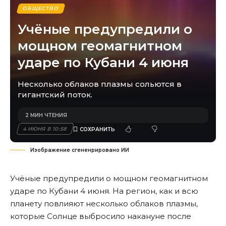
ОБЩЕСТВО
Учёные предупредили о
мощном геомагнитном
ударе по Кубани 4 июня
Несколько облаков плазмы сольются в
гигантский поток.
2 МИН ЧТЕНИЯ
4 ИЮНЯ В 10:58
Изображение сгененрировано ИИ
Учёные предупредили о мощном геомагнитном
ударе по Кубани 4 июня. На регион, как и всю
планету повлияют несколько облаков плазмы,
которые Солнце выбросило накануне после