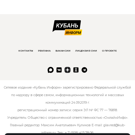
КОНТАКТЫ
РЕКЛАМА
ВАКАНСИИ
ЛИЦЕНЗИЯ СМИ
О ПРОЕКТЕ
Сетевое издание «Кубань Информ» зарегистрировано Федеральной службой
по надзору в сфере связи, информационных технологий и массовых
коммуникаций 24.09.2019 г.
регистрационный номер записи: серия ЭЛ № ФС 77 — 76818.
Учредитель: Общество с ограниченной ответственностью «ОнлайнИнфо».
Главный редактор: Максим Анатольевич Куликов E-mail:
glavred@kub-
inform.ru
. Тел.:
+ 7 (928) 413 78 06
.