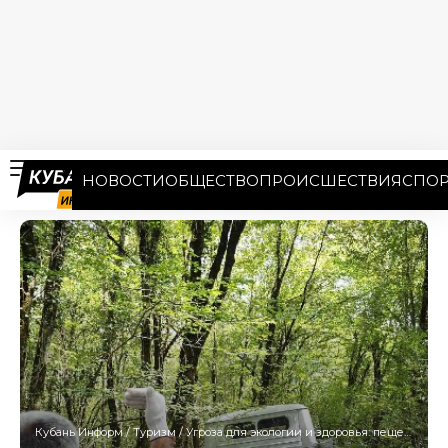
НОВОСТИ
ОБЩЕСТВО
ПРОИСШЕСТВИЯ
СПОР
Кубань Информ
/
Туризм
/
Угроза для экологии и здоровья: пещеры в Сочи превращаются в свалки