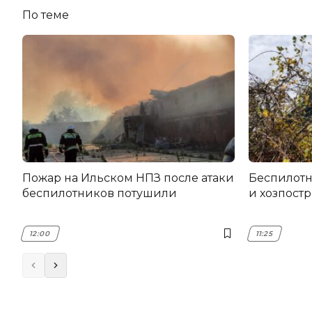
По теме
Пожар на Ильском НПЗ после атаки
Беспилот
беспилотников потушили
и хозпост
12:00
11:25