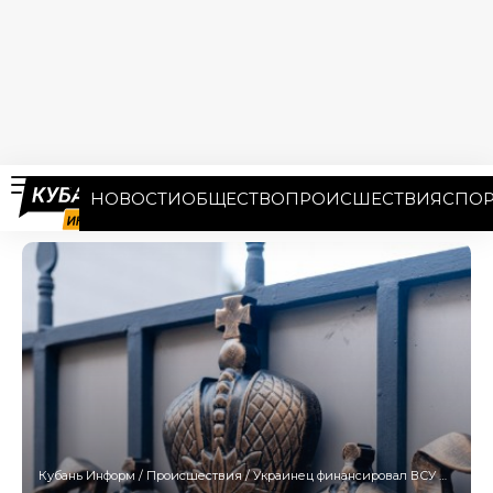
НОВОСТИ
ОБЩЕСТВО
ПРОИСШЕСТВИЯ
СПОР
Кубань Информ
/
Происшествия
/
Украинец финансировал ВСУ из Новороссийска и собирал данные о ТЭК в Туапсе