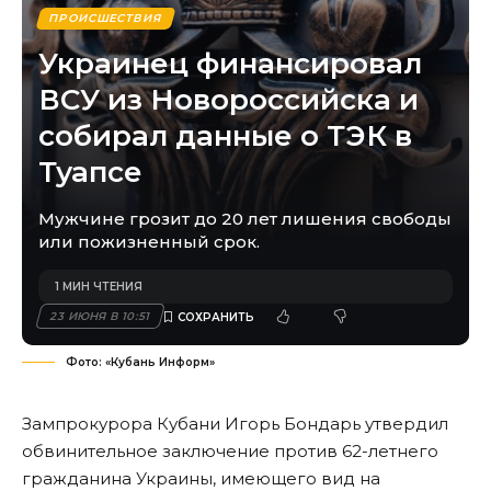
ПРОИСШЕСТВИЯ
Украинец финансировал
ВСУ из Новороссийска и
собирал данные о ТЭК в
Туапсе
Мужчине грозит до 20 лет лишения свободы
или пожизненный срок.
1 МИН ЧТЕНИЯ
23 ИЮНЯ В 10:51
Фото: «Кубань Информ»
Зампрокурора Кубани Игорь Бондарь утвердил
обвинительное заключение против 62-летнего
гражданина Украины, имеющего вид на