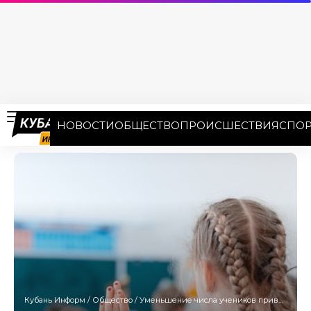
НОВОСТИ
ОБЩЕСТВО
ПРОИСШЕСТВИЯ
СПОР
Кубань Информ
/
Общество
/
Уменьшение числа учеников привело к сокращению числа школ с двумя сменами на Кубани