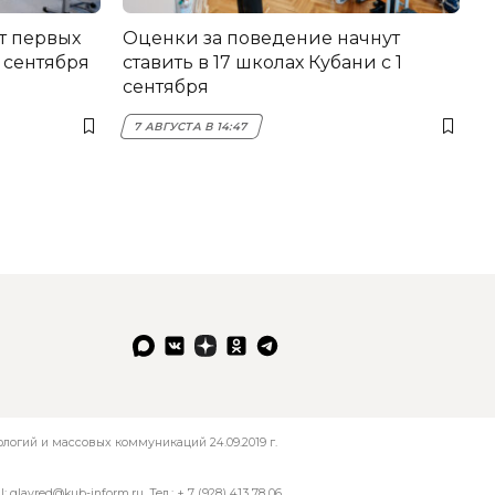
т первых
Оценки за поведение начнут
 сентября
ставить в 17 школах Кубани с 1
сентября
7 АВГУСТА В 14:47
огий и массовых коммуникаций 24.09.2019 г.
l:
glavred@kub-inform.ru
. Тел.:
+ 7 (928) 413 78 06
.