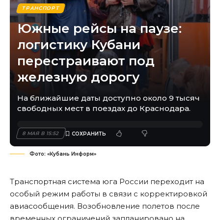
ТРАНСПОРТ
Южные рейсы на паузе:
логистику Кубани
перестраивают под
железную дорогу
На ближайшие даты доступно около 9 тысяч
свободных мест в поездах до Краснодара.
8 МАЯ В 15:52
Фото: «Кубань Информ»
Транспортная система юга России переходит на
особый режим работы в связи с корректировкой
авиасообщения. Возобновление полетов после
временных ограничений запланировано на