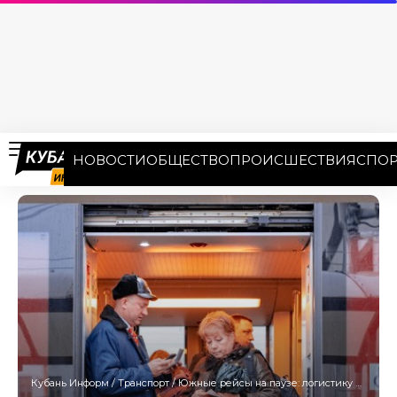
НОВОСТИ
ОБЩЕСТВО
ПРОИСШЕСТВИЯ
СПОР
Кубань Информ
/
Транспорт
/
Южные рейсы на паузе: логистику Кубани перестраивают под железную дорогу