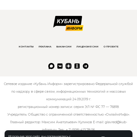
КОНТАКТЫ
РЕКЛАМА
ВАКАНСИИ
ЛИЦЕНЗИЯ СМИ
О ПРОЕКТЕ
Сетевое издание «Кубань Информ» зарегистрировано Федеральной службой
по надзору в сфере связи, информационных технологий и массовых
коммуникаций 24.09.2019 г.
регистрационный номер записи: серия ЭЛ № ФС 77 — 76818.
Учредитель: Общество с ограниченной ответственностью «ОнлайнИнфо».
Главный редактор: Максим Анатольевич Куликов E-mail:
glavred@kub-
inform.ru
. Тел.:
+ 7 (928) 413 78 06
.
Используя этот сайт, вы соглашаетесь с