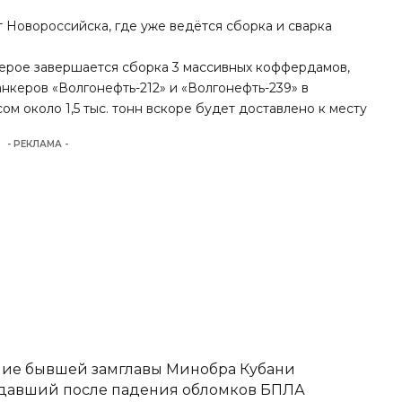
т Новороссийска, где уже ведётся сборка и сварка
герое завершается
сборка 3 массивных коффердамов
,
нкеров «Волгонефть-212» и «Волгонефть-239» в
м около 1,5 тыс. тонн вскоре будет доставлено к месту
- РЕКЛАМА -
ние бывшей замглавы Минобра Кубани
адавший после падения обломков БПЛА