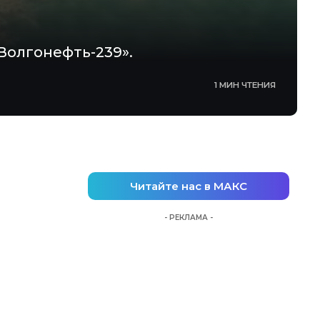
Волгонефть-239».
1 МИН ЧТЕНИЯ
Читайте нас в МАКС
- РЕКЛАМА -