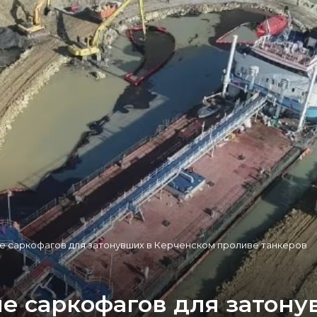
е саркофагов для затонувших в Керченском проливе танкеров
е саркофагов для затону