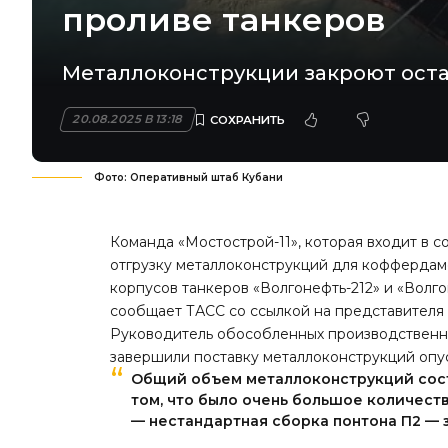
проливе танкеров
Металлоконструкции закроют остат
20.08.2025 В 13:18
Фото: Оперативный штаб Кубани
Команда «Мостострой-11», которая входит в 
отгрузку металлоконструкций для коффердам
корпусов танкеров «Волгонефть-212» и «Волг
сообщает ТАСС со ссылкой на представителя
Руководитель обособленных производственны
завершили поставку металлоконструкций опу
Общий объем металлоконструкций соста
том, что было очень большое количеств
— нестандартная сборка понтона П2 —