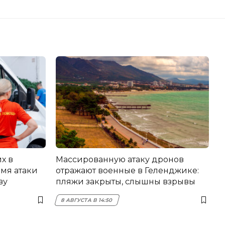
х в
Массированную атаку дронов
мя атаки
отражают военные в Геленджике:
ву
пляжи закрыты, слышны взрывы
8 АВГУСТА В 14:50