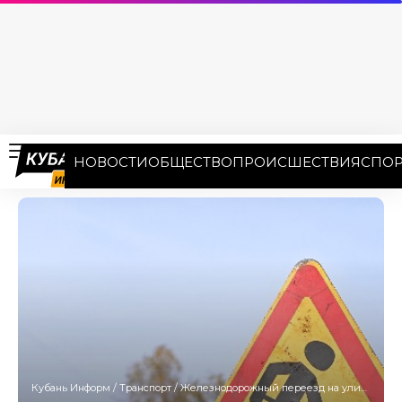
НОВОСТИ
ОБЩЕСТВО
ПРОИСШЕСТВИЯ
СПОР
Кубань Информ
/
Транспорт
/
Железнодорожный переезд на улице 3-я Трудовая перекроют в Краснодаре 4 июня