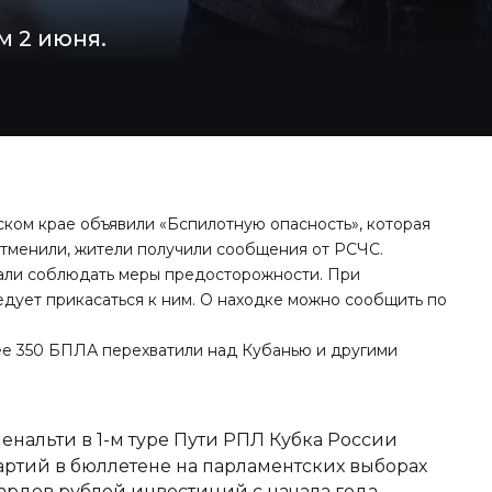
м 2 июня.
ском крае объявили «Бспилотную опасность», которая
 отменили, жители получили сообщения от РСЧС.
али соблюдать меры предосторожности. При
дует прикасаться к ним. О находке можно сообщить по
е 350 БПЛА перехватили над Кубанью
и другими
енальти в 1-м туре Пути РПЛ Кубка России
ртий в бюллетене на парламентских выборах
ардов рублей инвестиций с начала года