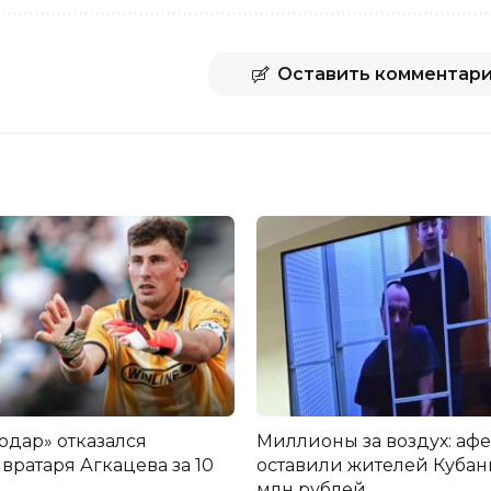
Оставить комментар
одар» отказался
Миллионы за воздух: аф
вратаря Агкацева за 10
оставили жителей Кубани
млн рублей