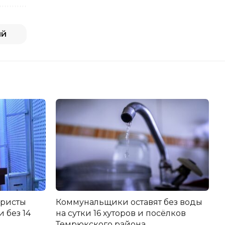
ий
еристы
Коммунальщики оставят без воды
 без 14
на сутки 16 хуторов и посёлков
Темрюкского района