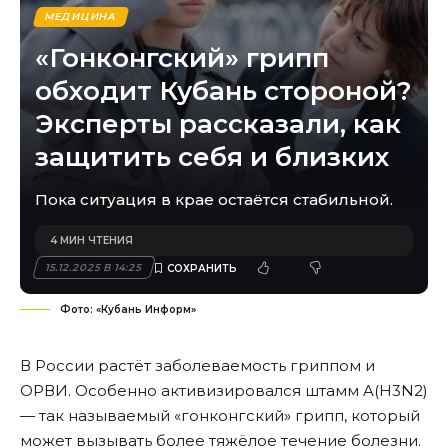
МЕДИЦИНА
«Гонконгский» грипп
обходит Кубань стороной?
Эксперты рассказали, как
защитить себя и близких
Пока ситуация в крае остаётся стабильной.
4 МИН ЧТЕНИЯ
15.12.2025 В 14:25
Фото: «Кубань Информ»
В России растёт заболеваемость гриппом и
ОРВИ. Особенно активизировался штамм A(H3N2)
— так называемый «гонконгский» грипп, который
может вызывать более тяжёлое течение болезни.