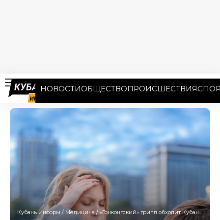
НОВОСТИ
ОБЩЕСТВО
ПРОИСШЕСТВИЯ
СПОР
Кубань Информ
/
Медицина
/
«Гонконгский» грипп обходит Кубань стороной? Эксперты рассказали, как защитить себя и близких