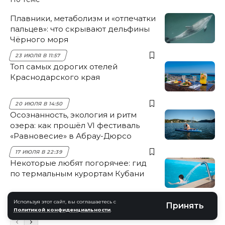
Плавники, метаболизм и «отпечатки
пальцев»: что скрывают дельфины
Чёрного моря
23 ИЮЛЯ В 11:57
Топ самых дорогих отелей
Краснодарского края
20 ИЮЛЯ В 14:50
Осознанность, экология и ритм
озера: как прошёл VI фестиваль
«Равновесие» в Абрау-Дюрсо
17 ИЮЛЯ В 22:39
Некоторые любят погорячее: гид
по термальным курортам Кубани
15 ИЮЛЯ В 12:23
Используя этот сайт, вы соглашаетесь с
Принять
Политикой конфиденциальности
.