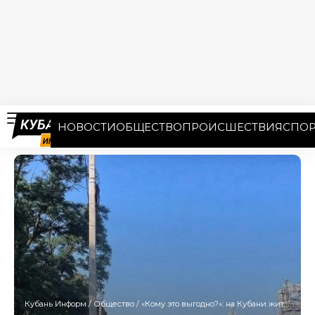
НОВОСТИ
ОБЩЕСТВО
ПРОИСШЕСТВИЯ
СПОР
Кубань Информ
/
Общество
/
«Кому это выгодно?»: на Кубани жители хутора жалуются на бездействие прокуратуры в деле ООО «Земля Кубани»