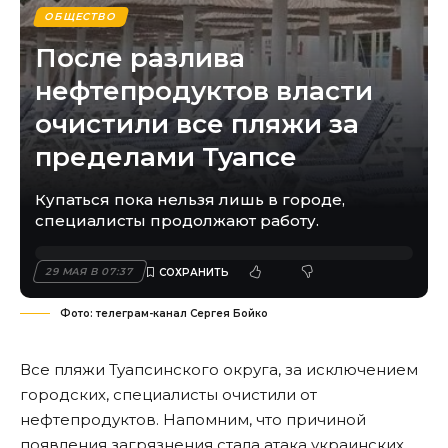
ОБЩЕСТВО
После разлива
нефтепродуктов власти
очистили все пляжи за
пределами Туапсе
Купаться пока нельзя лишь в городе,
специалисты продолжают работу.
29 МАЯ В 07:37
Фото: телеграм-канал Сергея Бойко
Все пляжи Туапсинского округа, за исключением
городских, специалисты очистили от
нефтепродуктов. Напомним, что причиной
появления загрязнения стала атака украинских