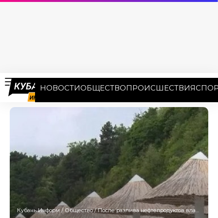
НОВОСТИ
ОБЩЕСТВО
ПРОИСШЕСТВИЯ
СПОР
Кубань Информ
/
Общество
/
После разлива нефтепродуктов власти очистили все пляжи за пределами Туапсе