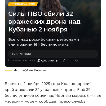
ПРОИСШЕСТВИЯ
Силы ПВО сбили 32
вражеских дрона над
Кубанью 2 ноября
Всего над российскими регионами
уничтожили 164 беспилотника.
1 МИН ЧТЕНИЯ
02.11.2025 В 09:42
Фото: «Кубань Информ»
В ночь на 2 ноября 2025 года Краснодарский
край атаковали 32 украинских дрона. Ещё 39
беспилотников сбили над Чёрным морем, 3 — над
Азовским морем, сообщает пресс-служба