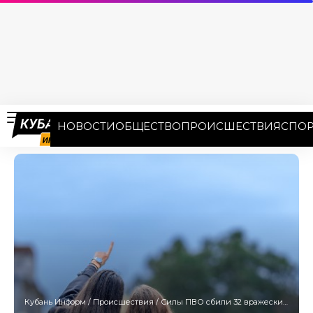
НОВОСТИ
ОБЩЕСТВО
ПРОИСШЕСТВИЯ
СПОР
Кубань Информ
/
Происшествия
/
Силы ПВО сбили 32 вражеских дрона над Кубанью 2 ноября