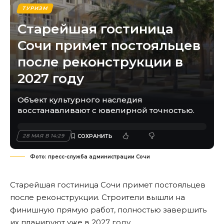
ТУРИЗМ
Старейшая гостиница
Сочи примет постояльцев
после реконструкции в
2027 году
Объект культурного наследия
восстанавливают с ювелирной точностью.
28 МАЯ В 14:29
Фото: пресс-служба администрации Сочи
Старейшая гостиница Сочи примет постояльцев
после реконструкции. Строители вышли на
финишную прямую работ, полностью завершить
их планируют уже в 2027 году.