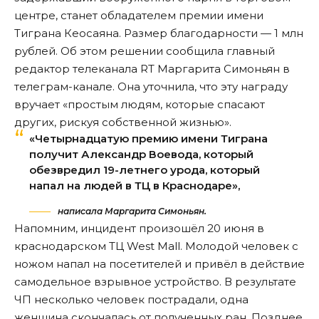
центре, станет обладателем премии имени
Тиграна Кеосаяна. Размер благодарности — 1 млн
рублей. Об этом решении
сообщила
главный
редактор телеканала RT Маргарита Симоньян в
телеграм-канале. Она уточнила, что эту награду
вручает «простым людям, которые спасают
других, рискуя собственной жизнью».
«Четырнадцатую премию имени Тиграна
получит Александр Воевода, который
обезвредил 19-летнего урода, который
напал на людей в ТЦ в Краснодаре»,
написала Маргарита Симоньян.
Напомним, инцидент произошёл 20 июня в
краснодарском ТЦ West Mall. Молодой человек с
ножом
напал
на посетителей и привёл в действие
самодельное взрывное устройство. В результате
ЧП несколько человек пострадали, одна
женщина скончалась от полученных ран. Позднее