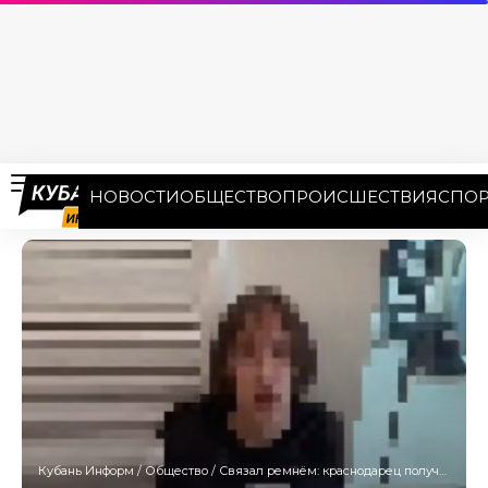
НОВОСТИ
ОБЩЕСТВО
ПРОИСШЕСТВИЯ
СПОР
Кубань Информ
/
Общество
/
Связал ремнём: краснодарец получит награду в 1 млн рублей за поимку убийцы в ТЦ West Mall