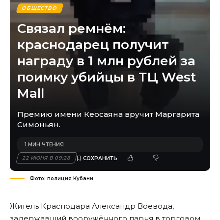
ОБЩЕСТВО
Связал ремнём:
краснодарец получит
награду в 1 млн рублей за
поимку убийцы в ТЦ West
Mall
Премию имени Кеосаяна вручит Маргарита
Симоньян.
1 МИН ЧТЕНИЯ
22 ИЮНЯ В 09:28
Фото: полиция Кубани
Житель Краснодара Александр Воевода,
задержавший вооружённого парня в торговом