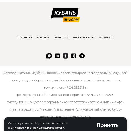
КОНТАКТЫ
РЕКЛАМА
ВАКАНСИИ
ЛИЦЕНЗИЯ СМИ
О ПРОЕКТЕ
Сетевое издание «Кубань Информ» зарегистрировано Федеральной службой
по надзору в сфере связи, информационных технологий и массовых
коммуникаций 24.09.2019 г.
регистрационный номер записи: серия ЭЛ № ФС 77 — 76818.
Учредитель: Общество с ограниченной ответственностью «ОнлайнИнфо».
Главный редактор: Максим Анатольевич Куликов E-mail:
glavred@kub-
inform.ru
. Тел.:
+ 7 (928) 413 78 06
.
Используя этот сайт, вы соглашаетесь с
Принять
Политикой конфиденциальности
.
© kub-inform 2026