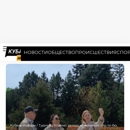
НОВОСТИ
ОБЩЕСТВО
ПРОИСШЕСТВИЯ
СПОР
Кубань Информ
/
Туризм
/
Климат, релакс и экономия: гид по бюджетному отдыху для пенсионеров на Кубани