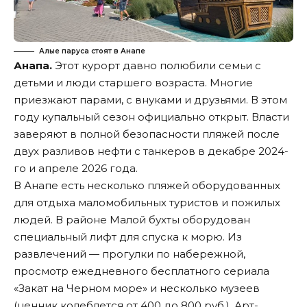
Алые паруса стоят в Анапе
Анапа.
Этот курорт давно полюбили семьи с
детьми и люди старшего возраста. Многие
приезжают парами, с внуками и друзьями. В этом
году купальный сезон официально
открыт
. Власти
заверяют в полной безопасности пляжей после
двух разливов нефти с танкеров в
декабре
2024-
го и
апреле
2026 года.
В Анапе есть несколько пляжей оборудованных
для отдыха маломобильных туристов и пожилых
людей. В районе Малой бухты оборудован
специальный лифт для спуска к морю. Из
развлечений — прогулки по набережной,
просмотр ежедневного бесплатного сериала
«Закат на Черном море» и несколько музеев
(ценник колеблется от 400 до 800 руб.). Арт-