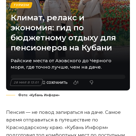
ТУРИЗМ
Климат, релакс и
экономия: гид по
бюджетному отдыху для
пенсионеров на Кубани
Райские места от Азовского до Черного
моря, где точно лучше, чем на даче.
1
28 МАЯ В 13:01
Фото: «Кубань Информ»
Пенсия — не повод запираться на даче. Самое
время отправиться в путешествие по
Краснодарскому краю. «Кубань Информ»
подготовил топ комфортных мест по доступным